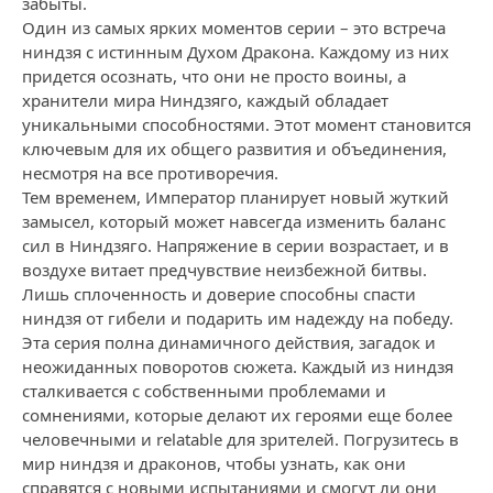
забыты.
Один из самых ярких моментов серии – это встреча
ниндзя с истинным Духом Дракона. Каждому из них
придется осознать, что они не просто воины, а
хранители мира Ниндзяго, каждый обладает
уникальными способностями. Этот момент становится
ключевым для их общего развития и объединения,
несмотря на все противоречия.
Тем временем, Император планирует новый жуткий
замысел, который может навсегда изменить баланс
сил в Ниндзяго. Напряжение в серии возрастает, и в
воздухе витает предчувствие неизбежной битвы.
Лишь сплоченность и доверие способны спасти
ниндзя от гибели и подарить им надежду на победу.
Эта серия полна динамичного действия, загадок и
неожиданных поворотов сюжета. Каждый из ниндзя
сталкивается с собственными проблемами и
сомнениями, которые делают их героями еще более
человечными и relatable для зрителей. Погрузитесь в
мир ниндзя и драконов, чтобы узнать, как они
справятся с новыми испытаниями и смогут ли они