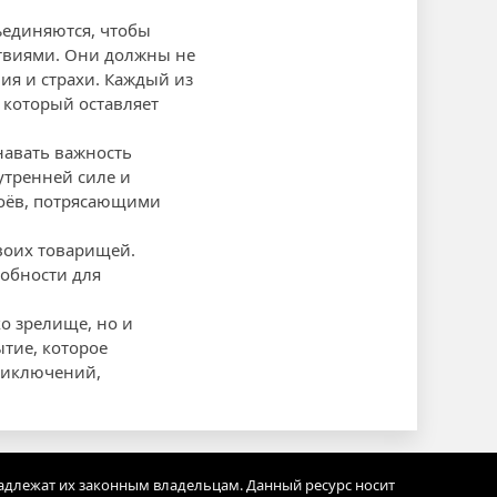
ъединяются, чтобы
ствиями. Они должны не
ия и страхи. Каждый из
 который оставляет
знавать важность
нутренней силе и
боёв, потрясающими
своих товарищей.
собности для
ко зрелище, но и
тие, которое
приключений,
адлежат их законным владельцам. Данный ресурс носит