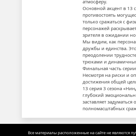
атмосферу.
Основной акцент в 13 
противостоять могущес
только сражаться с фи
персонажей раскрывает
зрителя в ожидании но
Мы видим, как персонаж
дружбы и единства. Это
преодолении трудносте
трюками и динамичным 
Финальная часть серии
Несмотря на риски и о
достижения общей цел
13 серия 3 сезона «Нин
глубокий эмоциональны
заставляет задуматься 
полномасштабных сраже
Все материалы расположенные на сайте не являются п