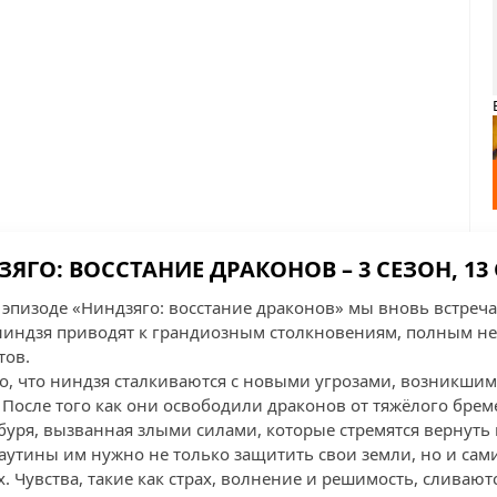
ЯГО: ВОССТАНИЕ ДРАКОНОВ – 3 СЕЗОН, 13
эпизоде «Ниндзяго: восстание драконов» мы вновь встреч
 ниндзя приводят к грандиозным столкновениям, полным н
тов.
о, что ниндзя сталкиваются с новыми угрозами, возникшими
После того как они освободили драконов от тяжёлого брем
уря, вызванная злыми силами, которые стремятся вернуть м
утины им нужно не только защитить свои земли, но и сами
. Чувства, такие как страх, волнение и решимость, сливаю