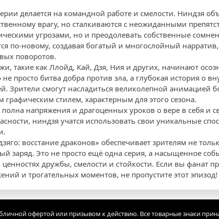
серии делается на командной работе и смелости. Ниндзя об
твенному врагу, но сталкиваются с неожиданными препят
зическими угрозами, но и преодолевать собственные сомнен
ся по-новому, создавая богатый и многослойный нарратив,
вых поворотов.
и, такие как Ллойд, Кай, Дзя, Ния и других, начинают осо
 не просто битва добра против зла, а глубокая история о в
й. Зрители смогут насладиться великолепной анимацией 
графическим стилем, характерным для этого сезона.
 полна напряжения и драгоценных уроков о вере в себя и 
пасности, ниндзя учатся использовать свои уникальные спо
и.
дзяго: восстание драконов» обеспечивает зрителям не толь
й заряд. Это не просто ещё одна серия, а насыщенное собы
о ценностях дружбы, смелости и стойкости. Если вы фанат 
ний и трогательных моментов, не пропустите этот эпизод!
убличной офертой или призывом к действию. Все товарные знаки прин