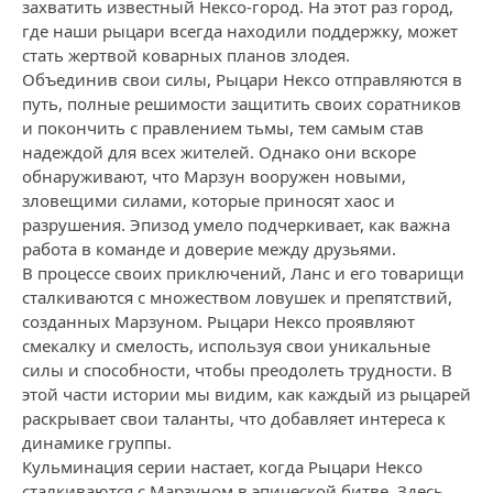
захватить известный Нексо-город. На этот раз город,
где наши рыцари всегда находили поддержку, может
стать жертвой коварных планов злодея.
Объединив свои силы, Рыцари Нексо отправляются в
путь, полные решимости защитить своих соратников
и покончить с правлением тьмы, тем самым став
надеждой для всех жителей. Однако они вскоре
обнаруживают, что Марзун вооружен новыми,
зловещими силами, которые приносят хаос и
разрушения. Эпизод умело подчеркивает, как важна
работа в команде и доверие между друзьями.
В процессе своих приключений, Ланс и его товарищи
сталкиваются с множеством ловушек и препятствий,
созданных Марзуном. Рыцари Нексо проявляют
смекалку и смелость, используя свои уникальные
силы и способности, чтобы преодолеть трудности. В
этой части истории мы видим, как каждый из рыцарей
раскрывает свои таланты, что добавляет интереса к
динамике группы.
Кульминация серии настает, когда Рыцари Нексо
сталкиваются с Марзуном в эпической битве. Здесь