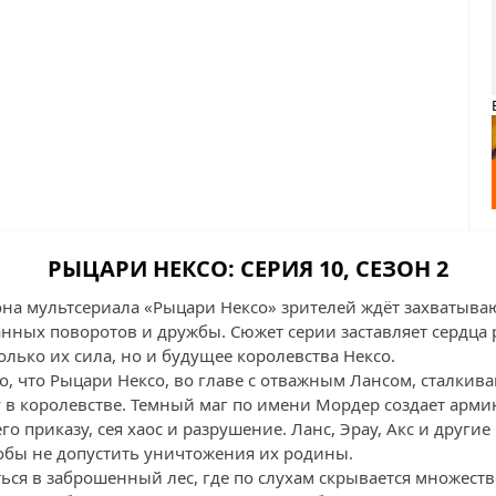
РЫЦАРИ НЕКСО: СЕРИЯ 10, СЕЗОН 2
зона мультсериала «Рыцари Нексо» зрителей ждёт захватыв
нных поворотов и дружбы. Сюжет серии заставляет сердца р
только их сила, но и будущее королевства Нексо.
о, что Рыцари Нексо, во главе с отважным Лансом, сталкив
 в королевстве. Темный маг по имени Мордер создает арми
го приказу, сея хаос и разрушение. Ланс, Эрау, Акс и друг
обы не допустить уничтожения их родины.
ься в заброшенный лес, где по слухам скрывается множеств