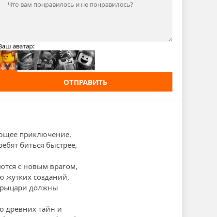
Ваш аватар:
ОТПРАВИТЬ
ающее приключение,
ебят биться быстрее,
аются с новым врагом,
ю жутких созданий,
ие рыцари должны
о древних тайн и