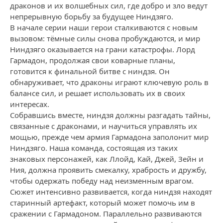
драконов и их волшебных сил, где добро и зло ведут
непрерывную борьбу за будущее Ниндзяго.
В начале серии наши герои сталкиваются с новым
вызовом: тёмные силы снова пробуждаются, и мир
Ниндзяго оказывается на грани катастрофы. Лорд
Гармадон, продолжая свои коварные планы,
готовится к финальной битве с ниндзя. Он
обнаруживает, что драконы играют ключевую роль в
балансе сил, и решает использовать их в своих
интересах.
Собравшись вместе, ниндзя должны разгадать тайны,
связанные с драконами, и научиться управлять их
мощью, прежде чем армия Гармадона заполонит мир
Ниндзяго. Наша команда, состоящая из таких
знаковых персонажей, как Ллойд, Кай, Джей, Зейн и
Ния, должна проявить смекалку, храбрость и дружбу,
чтобы одержать победу над неизменным врагом.
Сюжет интенсивно развивается, когда ниндзя находят
старинный артефакт, который может помочь им в
сражении с Гармадоном. Параллельно развиваются