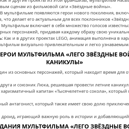
: Как и другие проекты из этой франшизы, мультфильм на
овым сценам из фильмовой саги «Звёздные войны».
: В мультфильме появляются герои нового поколения, вклю
, что делает его актуальным для всех поклонников «Звёздн
: Мультфильм включает в себя множество голосов известны
рных персонажей, придавая каждому образу свою уникальн
ь
: Как и в других проектах LEGO, анимация выполнена в ха
льтфильм визуально привлекательным и легко узнаваемым
ЕРОИ МУЛЬТФИЛЬМА «ЛЕГО ЗВЁЗДНЫЕ ВО
КАНИКУЛЫ»
Один из основных персонажей, который находит время для о
одруга и союзник Люка, решившая провести летние каникул
 харизматичный капитан «Тысячелетнего сокола», который 
вный антагонист, который также имеет свою долю приключе
 дроид, играющий важную роль в истории и добавляющий
ДАНИЯ МУЛЬТФИЛЬМА «ЛЕГО ЗВЁЗДНЫЕ В