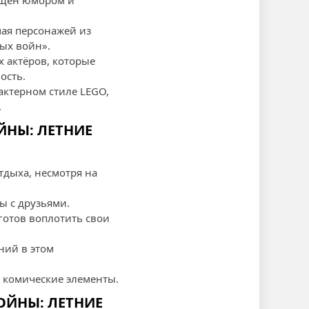
сыщен юмором и
чая персонажей из
ых войн».
х актёров, которые
ость.
рактерном стиле LEGO,
.
ЙНЫ: ЛЕТНИЕ
тдыха, несмотря на
ы с друзьями.
готов воплотить свои
ний в этом
 комические элементы.
ОЙНЫ: ЛЕТНИЕ