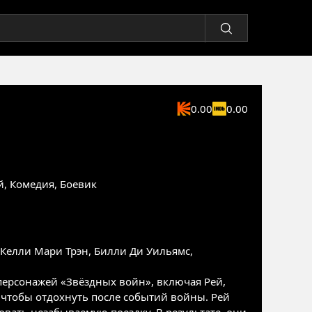
0.00
0.00
й
,
Комедия
,
Боевик
Келли Мари Трэн
,
Билли Ди Уильямс
,
персонажей «Звёздных войн», включая Рей,
 чтобы отдохнуть после событий войны. Рей