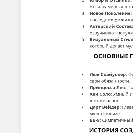
Юмор и Отсылки
отсылками к культ
Новое Поколение
последних фильмов
Актерский Состав
озвучивают популя
Визуальный Стил
который делает му
ОСНОВНЫЕ Г
Люк Скайуокер
: 
свои обязанности.
Принцесса Лея
: П
Хан Соло
: Умный и
летние планы.
Дарт Вейдер
: Гла
мультфильме.
BB-8
: Симпатичный
ИСТОРИЯ СОЗ