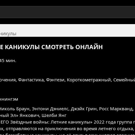
аникулы
ИЕ КАНИКУЛЫ
СМОТРЕТЬ ОНЛАЙН
 45 мин.
ючения
,
Фантастика
,
Фэнтези
,
Короткометражный
,
Семейны
ннингэм
Николь Браун
,
Энтони Дэниелс
,
Джэйк Грин
,
Росс Маркванд
,
ный Эл» Янкович
,
Шелби Янг
ЕГО Звёздные войны: Летние каникулы» 2022 года группа 
их, отправляются на приключения во время летнего отдыха,