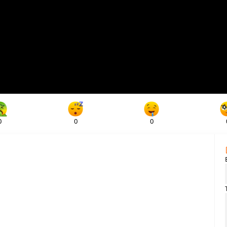
0
0
0