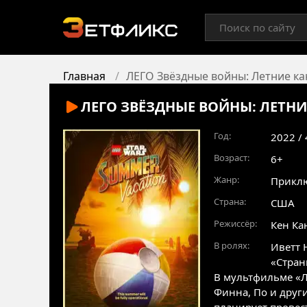
Главная
ЛЕГО Звёздные войны: Летние к
ЛЕГО ЗВЁЗДНЫЕ ВОЙНЫ: ЛЕТН
Год:
2022 /
Возраст:
6+
Жанр:
Прикл
Страна:
США
Режиссёр:
Кен Ка
В ролях:
Иветт 
«Стран
В мультфильме «Л
Финна, По и друг