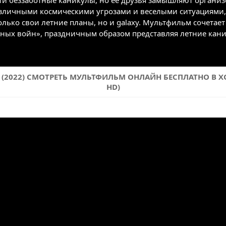
ти беззаботные каникулы, но её друзья замышляют организо
азличными космическими угрозами и веселыми ситуациями,
олько свои летние планы, но и galaxy. Мультфильм сочетае
ных войн», праздничным образом представляя летние кани
(2022) СМОТРЕТЬ МУЛЬТФИЛЬМ ОНЛАЙН БЕСПЛАТНО В ХО
HD)