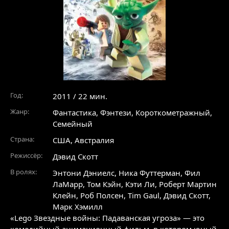
Год:
2011 / 22 мин.
Жанр:
Фантастика
,
Фэнтези
,
Короткометражный
,
Семейный
Страна:
США, Австралия
Режиссёр:
Дэвид Скотт
В ролях:
Энтони Дэниелс
,
Ника Футтерман
,
Фил
ЛаМарр
,
Том Кэйн
,
Кэти Ли
,
Роберт Мартин
Клейн
,
Роб Полсен
,
Tim Gaul
,
Дэвид Скотт
,
Марк Хэмилл
«Lego Звездные войны: Падаванская угроза» — это