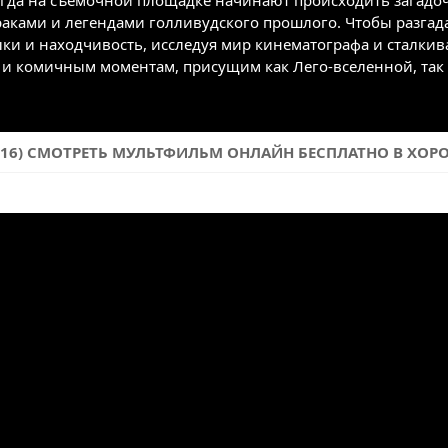
огда на съемочной площадке начинают происходить загадо
раками и легендами голливудского прошлого. Чтобы разгада
ки и находчивость, исследуя мир кинематографа и сталкив
 и комичным моментам, присущим как Лего-вселенной, та
16) СМОТРЕТЬ МУЛЬТФИЛЬМ ОНЛАЙН БЕСПЛАТНО В ХОРОШ