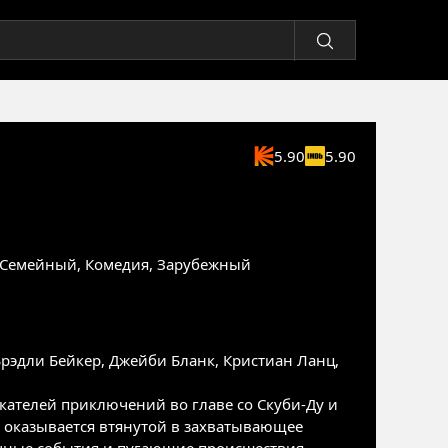
5.90
5.90
Семейный
,
Комедия
,
Зарубежный
Брэдли Бейкер
,
Джейби Бланк
,
Кристиан Ланц
,
кателей приключений во главе со Скуби-Ду и
о оказывается втянутой в захватывающее