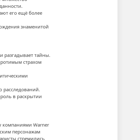
данности.
ают его ещё более
рождения знаменитой
ми разгадывает тайны.
укротимым страхом
литическими
ю расследований.
 роль в раскрытии
ду компаниями Warner
еским персонажам
наристы стремились