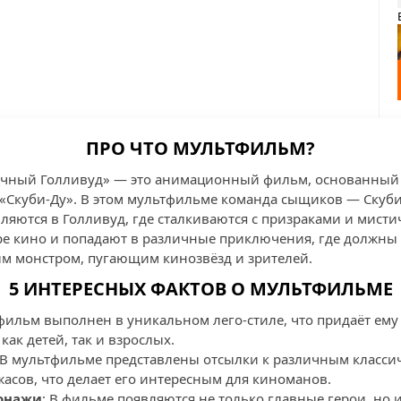
ПРО ЧТО МУЛЬТФИЛЬМ?
рачный Голливуд» — это анимационный фильм, основанный
Скуби-Ду». В этом мультфильме команда сыщиков — Скуби-
ляются в Голливуд, где сталкиваются с призраками и мист
е кино и попадают в различные приключения, где должны 
м монстром, пугающим кинозвёзд и зрителей.
5 ИНТЕРЕСНЫХ ФАКТОВ О МУЛЬТФИЛЬМЕ
фильм выполнен в уникальном лего-стиле, что придаёт ем
как детей, так и взрослых.
 В мультфильме представлены отсылки к различным класси
асов, что делает его интересным для киноманов.
онажи
: В фильме появляются не только главные герои, но 