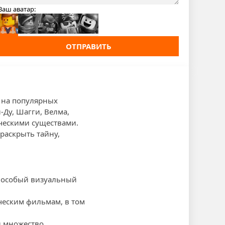
Ваш аватар:
ОТПРАВИТЬ
 на популярных
Ду, Шагги, Велма,
ическими существами.
раскрыть тайну,
у особый визуальный
ческим фильмам, в том
и множество