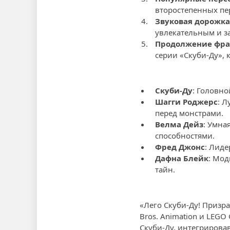
второстепенных пе
Звуковая дорожка
увлекательным и 
Продолжение фр
серии «Скуби-Ду», 
Скуби-Ду
: Головно
Шагги Роджерс
: 
перед монстрами.
Велма Дейз
: Умна
способностями.
Фред Джонс
: Лиде
Дафна Блейк
: Мод
тайн.
«Лего Скуби-Ду! Призр
Bros. Animation и LEG
Скуби-Ду, интегрирова