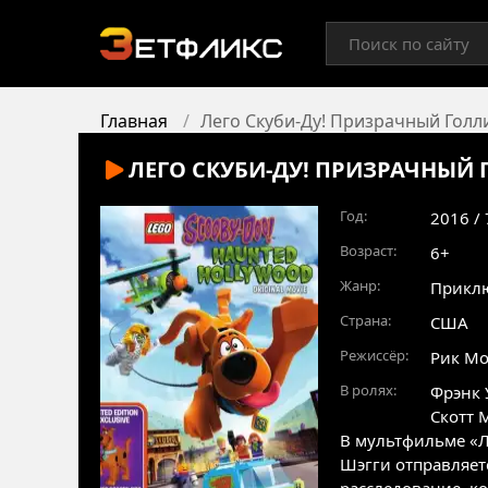
Главная
Лего Скуби-Ду! Призрачный Голл
ЛЕГО СКУБИ-ДУ! ПРИЗРАЧНЫЙ
Год:
2016 /
Возраст:
6+
Жанр:
Прикл
Страна:
США
Режиссёр:
Рик Мо
В ролях:
Фрэнк 
Скотт 
В мультфильме «Л
Шэгги отправляет