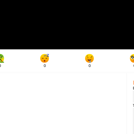
0
0
0