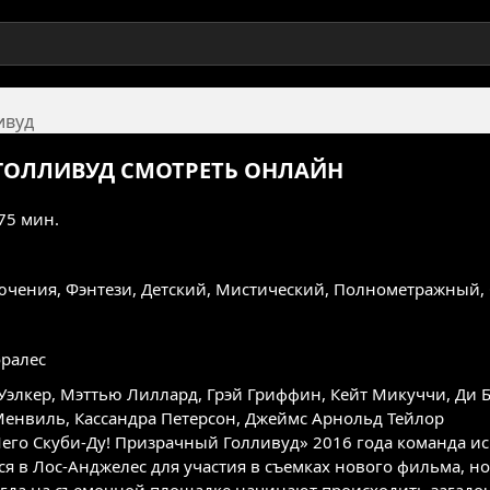
ивуд
 ГОЛЛИВУД
СМОТРЕТЬ ОНЛАЙН
 75 мин.
ючения
,
Фэнтези
,
Детский
,
Мистический
,
Полнометражный
,
ралес
Уэлкер
,
Мэттью Лиллард
,
Грэй Гриффин
,
Кейт Микуччи
,
Ди 
Менвиль
,
Кассандра Петерсон
,
Джеймс Арнольд Тейлор
его Скуби-Ду! Призрачный Голливуд» 2016 года команда ис
ся в Лос-Анджелес для участия в съемках нового фильма, н