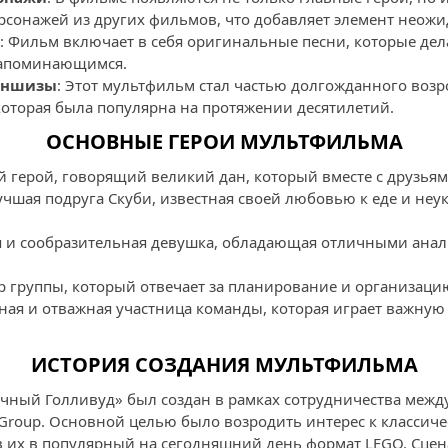
рсонажей из других фильмов, что добавляет элемент неожи
: Фильм включает в себя оригинальные песни, которые дел
запоминающимся.
аншизы
: Этот мультфильм стал частью долгожданного воз
которая была популярна на протяжении десятилетий.
ОСНОВНЫЕ ГЕРОИ МУЛЬТФИЛЬМА
й герой, говорящий великий дан, который вместе с друзья
Лучшая подруга Скуби, известная своей любовью к еде и не
я и сообразительная девушка, обладающая отличными ана
р группы, который отвечает за планирование и организаци
ная и отважная участница команды, которая играет важную
ИСТОРИЯ СОЗДАНИЯ МУЛЬТФИЛЬМА
ачный Голливуд» был создан в рамках сотрудничества меж
O Group. Основной целью было возродить интерес к классич
в их в популярный на сегодняшний день формат LEGO. Сце