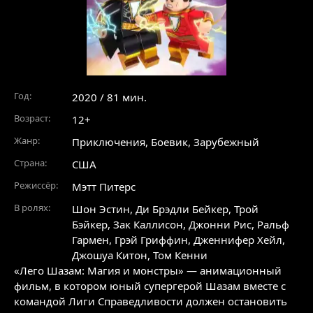
Год:
2020 / 81 мин.
Возраст:
12+
Жанр:
Приключения
,
Боевик
,
Зарубежный
Страна:
США
Режиссёр:
Мэтт Питерс
В ролях:
Шон Эстин
,
Ди Брэдли Бейкер
,
Трой
Бэйкер
,
Зак Каллисон
,
Джонни Рис
,
Ральф
Гармен
,
Грэй Гриффин
,
Дженнифер Хейл
,
Джошуа Китон
,
Том Кенни
«Лего Шазам: Магия и монстры» — анимационный
фильм, в котором юный супергерой Шазам вместе с
командой Лиги Справедливости должен остановить