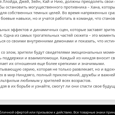
я Ллойда, Джей, Зейн, Кай и Нию, должны преодолеть свои 
бы остановить могущественного противника – Хана, котор
 для собственных темных целей. Во время напряженных ср
 боевые навыки, но и учатся работать в команде, что стан
льных эффектов и динамичных сцен, которые заставят зрите
 Одна из самых трогательных частей сюжета – это моменты
ься со своими внутренними демонами и показать, что истин
 со злом, зрители будут свидетелями эмоциональных момен
ь поддержки и взаимопомощи. Каждый из ниндзя вносит с
елает их отношения еще более крепкими и значимыми.
атывающую серию, которая не только развлекает, но и вдохн
ех в мир Ниндзяго, полный приключений, дружбы и важне
ультфильм любимым у зрителей всех возрастов.
зя в их борьбе и узнайте, смогут ли они спасти свое буду
убличной офертой или призывом к действию. Все товарные знаки прин