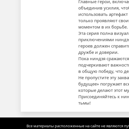
Главные герои, включа
объединив усилия, что
использовать артефакт
только проявляют свои
моментом в их борьбе.
Эта серия полна визуа
приключениями ниндзя.
героев должен справит
дружбе и доверии.
Пока ниндзя сражаются
подчеркивают важност
в общую победу, что д
Не пропустите эту захв
будущее» погружает вс
которые делают этот м
Присоединяйтесь к нинд
тьмы!
Все материалы расположенные на сайте не являются п