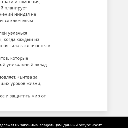
страхи и сомнения,
ый планирует
ажений ниндзя не
овится ключевым
лей увлечься
, когда каждый из
ная сила заключается в
тов, которые
вой уникальный вклад
овляет. «Битва за
йших уроков жизни,
щее и защитить мир от
адлежат их законным владельцам. Данный ресурс носит