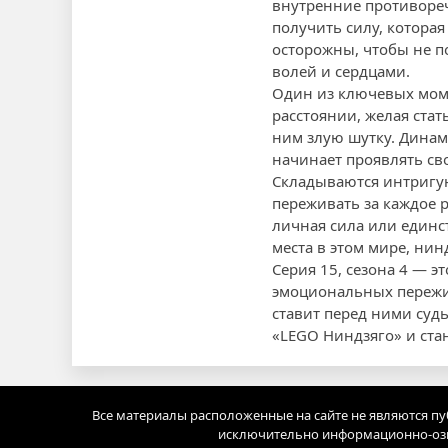
внутренние противореч
получить силу, которая
осторожны, чтобы не п
волей и сердцами.
Один из ключевых момен
расстоянии, желая стат
ним злую шутку. Динам
начинает проявлять св
Складываются интригу
переживать за каждое 
личная сила или единс
места в этом мире, ни
Серия 15, сезона 4 — 
эмоциональных пережив
ставит перед ними судь
«LEGO Ниндзяго» и ста
Все материалы расположенные на сайте не являются п
исключительно информационно-озн