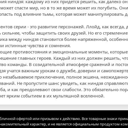
ия ниндзя: каждому из них придется решить, как далеко он
 может спасти мир, но в то же время может их погубить. О
опасть под влияние тьмы, которая может манипулировать
тов серии - это развитие персонажей. Ллойд, как всегда, 
ь сильнее, чтобы защитить своих друзей. Но его стремление
ика между ниндзя становится более напряженной, особенн
ои истинные чувства и сомнения.
ющие противостояния и эмоциональные моменты, которые 
решение главных героев. Каждый из них должен решить, что
тво команды. В созидательной атмосфере сражений и посто
ндзя учатся важным урокам о дружбе, доверии и самопожерт
это незабываемое приключение, полное экшена, неожиданно
аний. Не пропустите шанс увидеть, как ниндзя справляютс
ба, и как преодолевают свои слабости. Это обязательно по
нет ярким событием в их мультяшной вселенной.
убличной офертой или призывом к действию. Все товарные знаки прин
акомительный характер, и не является официальным продуктом ко