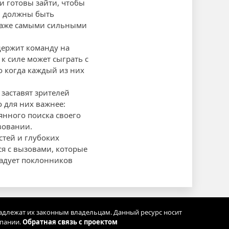
и готовы зайти, чтобы
ни должны быть
 даже самыми сильными
держит команду на
 к силе может сыграть с
о когда каждый из них
заставят зрителей
 для них важнее:
янного поиска своего
вовании.
стей и глубоких
я с вызовами, которые
радует поклонников
адлежат их законным владельцам. Данный ресурс носит
мпании.
Обратная связь с проектом