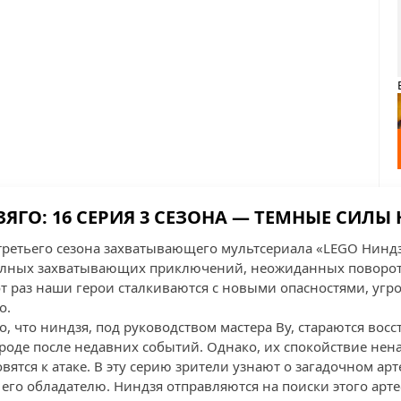
ЯГО: 16 СЕРИЯ 3 СЕЗОНА — ТЕМНЫЕ СИЛЫ
третьего сезона захватывающего мультсериала «LEGO Нинд
олных захватывающих приключений, неожиданных поворо
от раз наши герои сталкиваются с новыми опасностями, уг
о.
о, что ниндзя, под руководством мастера Ву, стараются вос
ороде после недавних событий. Однако, их спокойствие нен
овятся к атаке. В эту серию зрители узнают о загадочном ар
его обладателю. Ниндзя отправляются на поиски этого арте