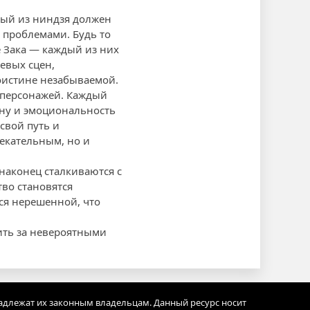
дый из ниндзя должен
 проблемами. Будь то
 Зака — каждый из них
евых сцен,
оистине незабываемой.
 персонажей. Каждый
ину и эмоциональность
свой путь и
лекательным, но и
аконец сталкиваются с
тво становятся
ся нерешенной, что
ить за невероятными
адлежат их законным владельцам. Данный ресурс носит