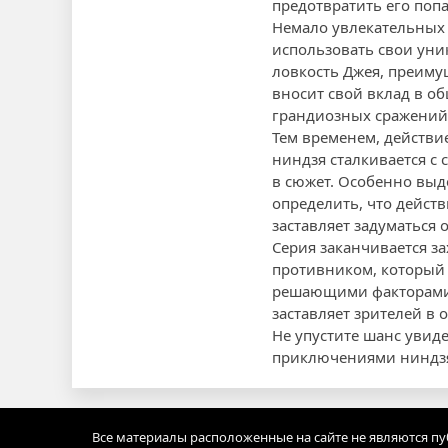
предотвратить его попа
Немало увлекательных 
использовать свои уни
ловкость Джея, преиму
вносит свой вклад в о
грандиозных сражений 
Тем временем, действи
ниндзя сталкивается с
в сюжет. Особенно выде
определить, что действ
заставляет задуматься 
Серия заканчивается 
противником, который с
решающими факторами в
заставляет зрителей в
Не упустите шанс увид
приключениями ниндзя
Все материалы расположенные на сайте не являются п