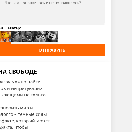
Ваш аватар:
ОТПРАВИТЬ
 НА СВОБОДЕ
зяго» можно найти
тов и интригующих
рожающими не только
становить мир и
адолго – темные силы
тефакте, который может
факта, чтобы