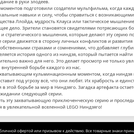
дание в руки злодеев.
моментов подготовили создатели мультфильма, когда каж
кальные навыки и силу, чтобы справиться с возникающими
щества Ллойда, мудрость Клауса или тактическое мышление
бщее дело. Зрители становятся свидетелями потрясающих бо
и стратегического мышления, которые делают эту серию п
е серии движется в сторону личных конфликтов и развития
 собственными страхами и сомнениями, что добавляет глуб
ляется история одного из ниндзя, который пытается найти 
ительно важно для него. Это делает просмотр не только ув
о внутренней борьбе каждого из нас.
захватывающим кульминационным моментом, когда ниндзя н
тавит под угрозу всё, что они любят. Их храбрость и единс
 этой борьбе за мир в Ниндзяго. Загадка артефакта остает
 ожидании следующей серии.
еть эту захватывающую приключенческую серию и прослед
 в увлекательной вселенной LEGO Ниндзяго!
убличной офертой или призывом к действию. Все товарные знаки прин