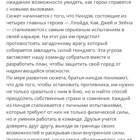
ожидании возможности увидеть, как герои справятся
с новыми вызовами.
Сюжет начинается с того, что Ниндзя, состоящие из
четырех главных героев — Ллойда, Кая, Джей и Зейна
— сталкиваются с самым серьёзным испытанием в
своей карьере. На этот раз им предстоит
противостоять загадочному врагу, который
собирается завладеть силой Ниндзяго. Эта угроза
заставляет нашу команду собраться вместе и
разработать план, чтобы защитить свой город от
надвигающейся опасности.
По мере развития сюжета, братья-ниндзя понимают,
что для того, чтобы остановить противника, им нужно
не только сразиться с ним в бою, но и найти способ
преодолеть собственные страхи и сомнения. Каждый
из Ниндзя сталкивается с личными испытаниями,
которые требуют от них не только физической силы,
но и умения работать в команде. Друзья учатся
доверять друг другу, выходя за границы своих
возможностей и раскрывая свои внутренние силы.
Интрига нарастает, когда герои обнаруживают, что их