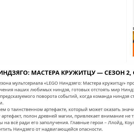
ИНДЗЯГО: МАСТЕРА КРУЖИТЦУ — СЕЗОН 2, 
сезона мультсериала «LEGO Ниндзяго: Мастера кружитцу» пр
ения наших любимых ниндзя, готовых отстоять мир Ниндзя
предсказуемого поворота событий, когда команда ниндзя ст
и.
аем о таинственном артефакте, который может оказать знач
т артефакт, полон древней магии, привлекает внимание не т
ы на всё ради его заполучения. Главные герои – Ллойд, Коул
итить Ниндзяго от надвигающейся опасности.