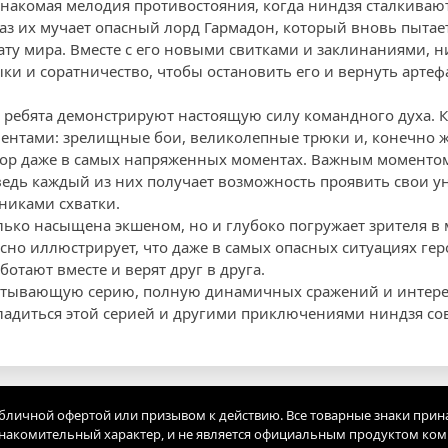
 знакомая мелодия противостояния, когда ниндзя сталкива
раз их мучает опасный лорд Гармадон, который вновь пытае
ату мира. Вместе с его новыми свитками и заклинаниями, 
ки и соратничество, чтобы остановить его и вернуть артеф
, ребята демонстрируют настоящую силу командного духа. 
нтами: зрелищные бои, великолепные трюки и, конечно ж
ор даже в самых напряженных моментах. Важным моментом
ведь каждый из них получает возможность проявить свои 
никами схватки.
олько насыщена экшеном, но и глубоко погружает зрителя в
сно иллюстрирует, что даже в самых опасных ситуациях гер
ботают вместе и верят друг в друга.
хватывающую серию, полную динамичных сражений и интер
ладиться этой серией и другими приключениями ниндзя со
убличной офертой или призывом к действию. Все товарные знаки прин
акомительный характер, и не является официальным продуктом ко