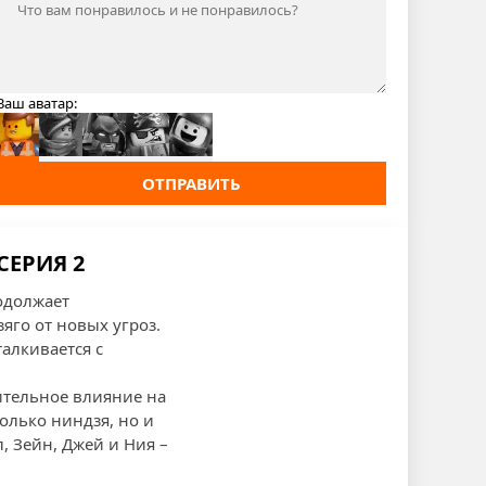
Ваш аватар:
ОТПРАВИТЬ
СЕРИЯ 2
одолжает
го от новых угроз.
алкивается с
ительное влияние на
олько ниндзя, но и
, Зейн, Джей и Ния –