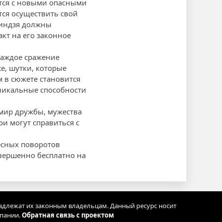
ются с новыми опасными
тся осуществить свой
ниндзя должны
акт на его законное
Каждое сражение
е, шутки, которые
 в сюжете становится
уникальные способности
 мир дружбы, мужества
ои могут справиться с
есных поворотов
вершенно бесплатно на
адлежат их законным владельцам. Данный ресурс носит
мпании.
Обратная связь с проектом