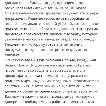
для наших любимых ниндзя, одновременно
раскрывая мистические тайны мира Ниндзяго.
С самого начала серии зрителей окружает атмосфера
напряжения. Главные герои, вновь собравшись
вместе, сталкиваются с новой угрозой, которая ставит
под сомнение их храбрость и единство. В этот раз им
предстоит противостоять зловещему врагу, который
уверен в своей силе и намерен разделить команду.
Злодеяние, к которому готовится антагонист,
погружает ниндзя в мир интриг и хитроумных
ловушек.
Наша команда ниндзя, включая Ллойда, Коул, Джая,
Зейна, Нию и Ву, должна максимально собраться,
чтобы не только защитить свои идеалы, но и
предотвратить катастрофу, которая угрожает их
родному миру. Каждый из персонажей сталкивается с
собственными внутренними конфликтами, и это
делает их более человечными и близкими зрителям.
Важными темами этого эпизода становятся дружба,
доверие и необходимость работать вместе, несмотря