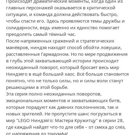
Происходят драматические моменты, когда один из
главных персонажей оказывается в критической
ситуации, и команда должна действовать быстро,
чтобы спасти его. Здесь проявляются темы дружбы и
солидарности, ведь именно их единство помогает
преодолеть самый тёмный час.
После напряженных сражений и стратегических
манёвров, ниндзя находят способ обойти ловушки,
расставленные Гармадоном. Но по мере продвижения
в глубь этой захватывающей истории происходит
неожиданный поворот, который бросает весь мир
Ниндзяго в ещё больший хаос. Всё больше становится
понятно, что не только силы, но и силы воли станут
решающими в этой борьбе.
Эта серия полно неожиданных поворотов,
эмоциональных моментов и захватывающих битв,
которые порадуют как давних поклонников, так и
новых зрителей. Не пропустите шанс погрузиться в
мир "LEGO Ниндзяго: Мастера Кружитцу" в серии 28,
где каждый найдет что-то для себя – от смеха до слёз,
от напряжения до триумфа!