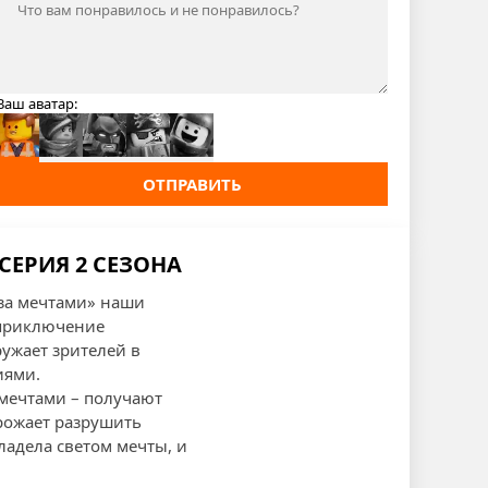
Ваш аватар:
ОТПРАВИТЬ
СЕРИЯ 2 СЕЗОНА
за мечтами» наши
 приключение
ужает зрителей в
иями.
 мечтами – получают
грожает разрушить
ладела светом мечты, и