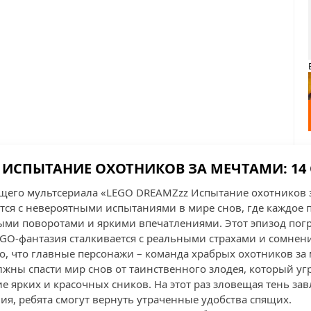
 ИСПЫТАНИЕ ОХОТНИКОВ ЗА МЕЧТАМИ: 14 
ющего мультсериала «LEGO DREAMZzz Испытание охотников 
тся с невероятными испытаниями в мире снов, где каждое
и поворотами и яркими впечатлениями. Этот эпизод погр
GO-фантазия сталкивается с реальными страхами и сомнен
го, что главные персонажи – команда храбрых охотников за
лжны спасти мир снов от таинственного злодея, который у
 ярких и красочных сников. На этот раз зловещая тень зав
ия, ребята смогут вернуть утраченные удобства спящих.